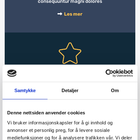
consequuntur magni dolores
Les mer

FLØYFJELLET
Nemo enim ipsam voluptatem quia voluptas sit
Samtykke
Detaljer
Om
aspernatur aut odit aut fugit, sed quia
consequuntur magni dolores
Denne nettsiden anvender cookies
Les mer

Vi bruker informasjonskapsler for å gi innhold og
annonser et personlig preg, for å levere sosiale
mediefunksjoner og for å analysere trafikken vår. Vi deler