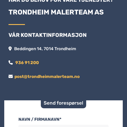
TRONDHEIM MALERTEAM AS
VÅR KONTAKTINFORMASJON
Beddingen 14, 7014 Trondheim

936 91 200

post@trondheimmalerteam.no

Send forespørsel
NAVN / FIRMANAVN*