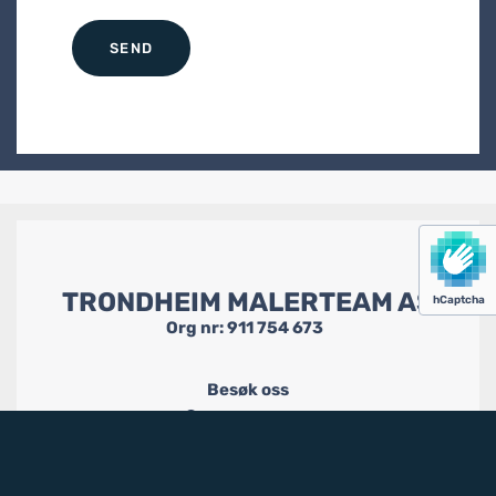
TRONDHEIM MALERTEAM AS
hCaptcha
Org nr: 911 754 673
Besøk oss
Beddingen 14

7014 Trondheim