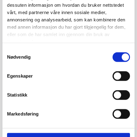
dessuten informasjon om hvordan du bruker nettstedet
vårt, med partnerne våre innen sosiale medier,
annonsering og analysearbeid, som kan kombinere den
med annen informasjon du har gjort tilgjengelig for dem,
eller som de har samlet inn gjennom din bruk av
RUNDEMANEN
tjenestene deres.
Nemo enim ipsam voluptatem quia voluptas sit
Samtykkevalg
aspernatur aut odit aut fugit, sed quia consequuntur
Nødvendig
magni dolores
Les mer

Egenskaper
Statistikk
Markedsføring
PARTNERE