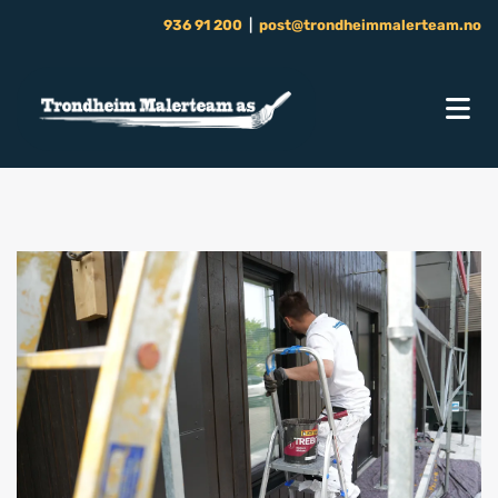
936 91 200
|
post@trondheimmalerteam.no