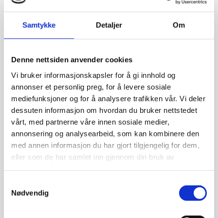
936 91 200
E-post:
Samtykke
Detaljer
Om
post@trondheimmalerteam.no
Denne nettsiden anvender cookies
Trondheim Malerteam er din anbefalte maler i Trondheim.
Hos oss får du en løsning som både ser bra ut og beskytter
Vi bruker informasjonskapsler for å gi innhold og
huset ditt i mange år fremover. Vi tar på oss maleroppdrag
annonser et personlig preg, for å levere sosiale
i Trondheim, Stjørdal, Malvik og omegn.
mediefunksjoner og for å analysere trafikken vår. Vi deler
dessuten informasjon om hvordan du bruker nettstedet
vårt, med partnerne våre innen sosiale medier,
annonsering og analysearbeid, som kan kombinere den
med annen informasjon du har gjort tilgjengelig for dem,
0
Feed
eller som de har samlet inn gjennom din bruk av
tjenestene deres.
Samtykkevalg
SKRIV EN KOMMENTAR
Nødvendig
NAVN