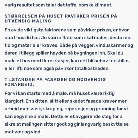
varig resultat som tåler det tøffe, norske klimaet.
STØRRELSEN PÅ HUSET PÅVIRKER PRISEN PÅ
UTVENDIG MALING
En av de viktigste faktorene som påvirker prisen, er hvor
stort hus du har. Jo større flate som skal males, desto mer
tid og materialer kreves. Både på vegger, vinduskarmer og
dører. I tillegg spiller høyden på bygningen inn. Skal du
male et hus med flere etasjer, kan det bli behov for stillas
eller lift, noe som også påvirker totalkostnaden.
TILSTANDEN PÅ FASADEN OG NØDVENDIG
FORARBEID.
Før vi kan starte med å male, må huset være riktig
klargjort. En skitten, slitt eller skadet fasade krever mer
arbeid med vask, skraping, reparasjon og grunning før vi
kan begynne å male. Dette er et avgjørende steg for å
sikre at malingen sitter godt og gir langvarig beskyttelse
mot vær og vind.