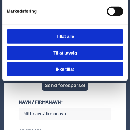
Markedsføring
VÅR KONTAKTINFORMASJON
Beddingen 14, 7014 Trondheim

Tillat alle
936 91 200

Tillat utvalg
post@trondheimmalerteam.no

Ikke tillat
Send forespørsel
NAVN / FIRMANAVN*