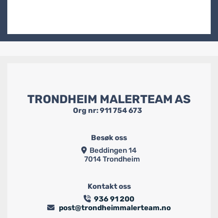
TRONDHEIM MALERTEAM AS
Org nr: 911 754 673
Besøk oss
Beddingen 14

7014 Trondheim
Kontakt oss
936 91 200

post@trondheimmalerteam.no
