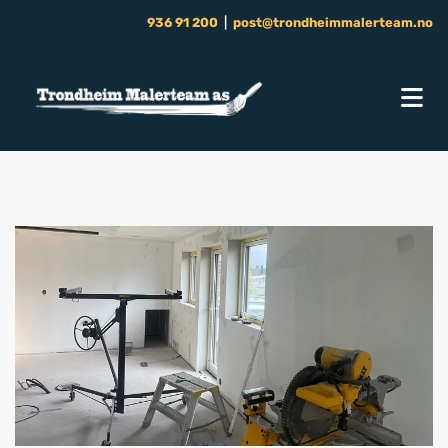
936 91 200
|
post@trondheimmalerteam.no