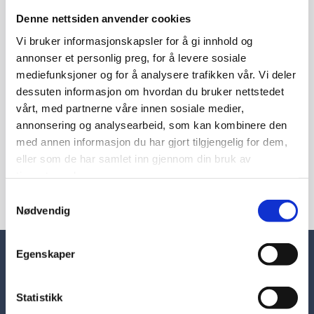
Denne nettsiden anvender cookies
Vi bruker informasjonskapsler for å gi innhold og
annonser et personlig preg, for å levere sosiale
mediefunksjoner og for å analysere trafikken vår. Vi deler
dessuten informasjon om hvordan du bruker nettstedet
vårt, med partnerne våre innen sosiale medier,
annonsering og analysearbeid, som kan kombinere den
med annen informasjon du har gjort tilgjengelig for dem,
eller som de har samlet inn gjennom din bruk av
tjenestene deres.
Samtykkevalg
Nødvendig
Egenskaper
HAR DU BEHOV FOR VÅRE TJENESTER?
TRONDHEIM MALERTEAM AS
Statistikk